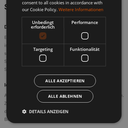
consent to all cookies in accordance with
Specker
our Cookie Policy.
Weitere Informationen
Unbedingt
Performance
Direkte Lage an der Skipiste
erforderlich
Eine der größten Besonderheiten des Gasthofs Specker
ist die Ski-in / Ski-out Lage in Obereggen
. Im Winter
Targeting
Funktionalität
starten Gäste direkt vom Haus aus auf die Pisten des
Skicenter Latemar Dolomites – ein klarer Vorteil für
Skifahrer und Snowboarder.
ALLE AKZEPTIEREN
Idealer Ausgangspunkt für Wanderungen
Auch im Sommer überzeugt der Gasthof durch seine Lage.
ALLE ABLEHNEN
Zahlreiche Wander- und Mountainbike-Routen beginnen
direkt vor der Haustür und führen in die beeindruckende
DETAILS ANZEIGEN
Bergwelt der Dolomiten.