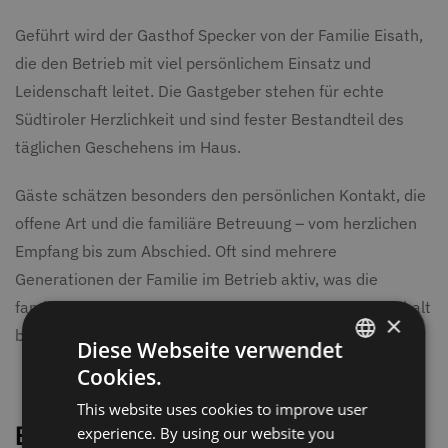
Geführt wird der Gasthof Specker von der Familie Eisath,
die den Betrieb mit viel persönlichem Einsatz und
Leidenschaft leitet. Die Gastgeber stehen für echte
Südtiroler Herzlichkeit und sind fester Bestandteil des
täglichen Geschehens im Haus.
Gäste schätzen besonders den persönlichen Kontakt, die
offene Art und die familiäre Betreuung – vom herzlichen
Empfang bis zum Abschied. Oft sind mehrere
Generationen der Familie im Betrieb aktiv, was die
familiäre Atmosphäre zusätzlich prägt und den Aufenthalt
×
besonders authentisch macht.
Diese Webseite verwendet
Cookies.
GERMAN
This website uses cookies to improve user
ITALIAN
Besonderheiten des Gasthofs
experience. By using our website you