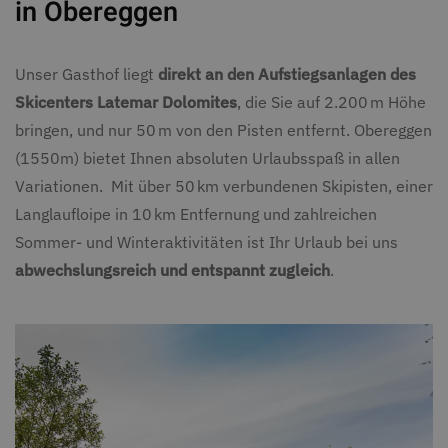
in Obereggen
Unser Gasthof liegt
direkt an den Aufstiegsanlagen des
Skicenters Latemar Dolomites
, die Sie auf 2.200
m H
ö
he
bringen, und nur 50
m von den Pisten entfernt. Obereggen
(1550m) bietet Ihnen absoluten Urlaubsspaß in allen
Variationen. Mit
ü
ber 50
km verbundenen Skipisten, einer
Langlaufloipe in 10
km Entfernung und zahlreichen
Sommer- und Winteraktivit
ä
ten ist Ihr Urlaub bei uns
abwechslungsreich und entspannt zugleich
.