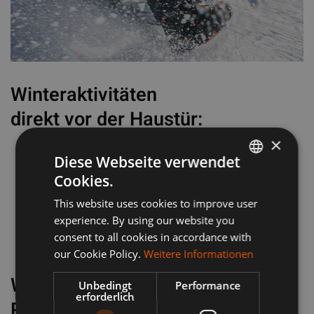
Winteraktivitäten
direkt vor der Haustür:
×
Skifahren & Snowboarden
Diese Webseite verwendet
Snow-Park mit Halfpipe
Cookies.
GERMAN
Rodelbahnen und Langlaufloipen
This website uses cookies to improve user
ITALIAN
Beheizter Skiraum für Ihre Ausrüstung
experience. By using our website you
consent to all cookies in accordance with
our Cookie Policy.
Weitere Informationen
Wintergarten & Terrasse mit
Unbedingt
Performance
erforderlich
Panoramablick