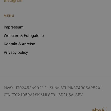
Instagram
MENU
Impressum
Webcam & Fotogalerie
Kontakt & Anreise
Privacy policy
MwSt. IT02453690212 | St.Nr. STHMKS74R05A952X |
CIN IT021059A1SM6ML8Z3 | SDI USAL8PV