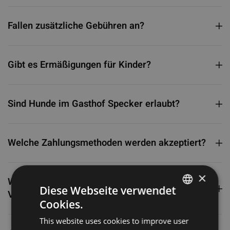
Fallen zusätzliche Gebühren an?
Gibt es Ermäßigungen für Kinder?
Sind Hunde im Gasthof Specker erlaubt?
Welche Zahlungsmethoden werden akzeptiert?
×
Was ist der digitale Guest Pass und welche
Diese Webseite verwendet
Vorteile bietet er?
Cookies.
GERMAN
This website uses cookies to improve user
ITALIAN