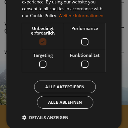
Gibt es Unterstellmöglichkeiten für Motorräder?
experience. By using our website you
consent to all cookies in accordance with
our Cookie Policy.
Weitere Informationen
Welche Motorradtouren starten direkt vom
Unbedingt
Performance
Gasthof?
erforderlich
Wie sind die Check-in- und Check-out-Zeiten?
Targeting
Funktionalität
ALLE AKZEPTIEREN
ALLE ABLEHNEN
DETAILS ANZEIGEN